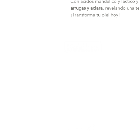
Con ácidos mandélico y láctico y
arrugas y aclara
, revelando una t
¡Transforma tu piel hoy!
YGM Goldine LTDA
Nit: 830.047.893-4
Dirección: Calle 58 A # 14 A - 80,
email:
creative.designer@goldin
PBX: 601 645 2639
Síguenos