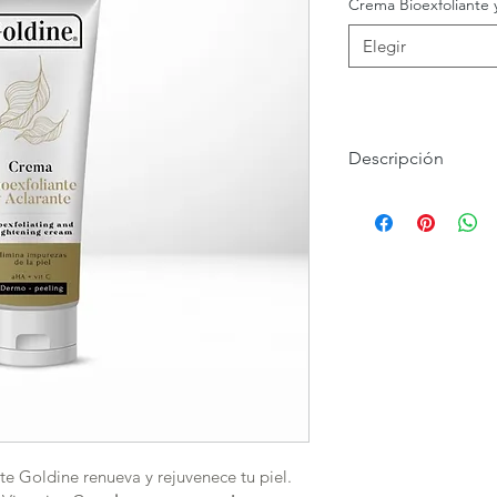
Crema Bioexfoliante 
Elegir
Descripción
La crema Bioexfoli
diseñada para renov
una combinación de
(AHA) y extractos n
eliminar las células
apariencia de poros
textura de la piel.
Ingredientes Activ
Ácido Glic
e Goldine renueva y rejuvenece tu piel. 
exfoliar la 