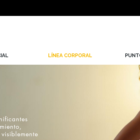
IAL
LÍNEA CORPORAL
PUNT
nificantes
miento,
 visiblemente