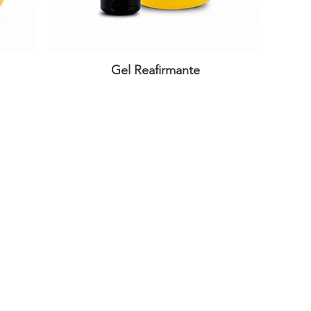
Gel Reafirmante
Vista rápida
Sobre Goldine
 Bogotá
Nosotros
e.com.co
Distribuidores
Educación