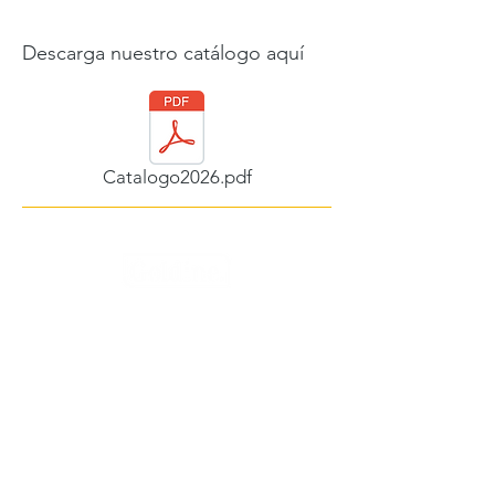
Descarga nuestro catálogo aquí
Catalogo2026.pdf
YGM Goldine LTDA
Nit:
830.047.893-4
Dirección: Calle 58 A # 14 A - 80,
Bogotá
email:
creative.designer@goldine.com.co
PBX:
601 645 2639